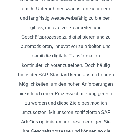
um Ihr Unternehmenswachstum zu fördern
und langfristig wettbewerbsfähig zu bleiben,
gilt es, innovativer zu arbeiten und
Geschäftsprozesse zu digitalisieren und zu
automatisieren, innovativer zu arbeiten und
damit die digitale Transformation
HOME
kontinuierlich voranzutreiben. Doch häufig
SAP
bietet der SAP-Standard keine ausreichenden
ADDONS
Möglichkeiten, um den hohen Anforderungen
hinsichtlich einer Prozessoptimierung gerecht
SAP
zu werden und diese Ziele bestmöglich
SERVICES
umzusetzen. Mit unseren zertifizierten SAP
AddOns optimieren und beschleunigen Sie
ÜBER
Ihre Geschäftsprozesse und können so die