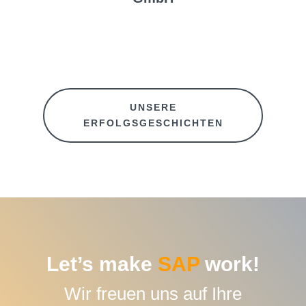
Konditionsupload-Cockpit
Branche:
Elektronikgehäuse
UNSERE
Solution:
ERFOLGSGESCHICHTEN
SAP AddOn Lieferantenerklärung &
Präferenzkalkulation
Let’s make
SAP
work!
Wir freuen uns auf Ihre